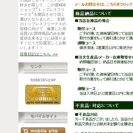
の池野です!オープンカー
好きが高じて、この度WEB
ショップ”トップレスフリ
ークス”を開店させて頂く
運びとなりました。 全国
のトップレスフリークスの
皆様に向けて、厳選した高
品質/お買得商品のみを御
提供出来るように頑張りま
す！どうぞ応援宜しくお願
いします！！
店長日記はこちら >>
リンク
ROBBINS社HP
モバイルサイト