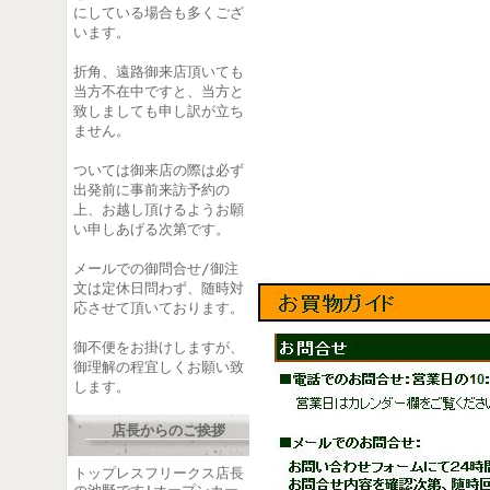
にしている場合も多くござ
います。
折角、遠路御来店頂いても
当方不在中ですと、当方と
致しましても申し訳が立ち
ません。
ついては御来店の際は必ず
出発前に事前来訪予約の
上、お越し頂けるようお願
い申しあげる次第です。
メールでの御問合せ/御注
文は定休日問わず、随時対
応させて頂いております。
御不便をお掛けしますが、
御理解の程宜しくお願い致
します。
店長からのご挨拶
トップレスフリークス店長