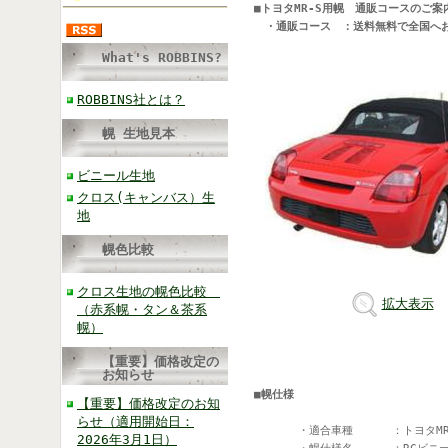
■トヨタMR-S用幌　通販コースのご案内
　・通販コース　：送料無料で全国へ
What's ROBBINS?
ROBBINS社とは？
幌 生地見本
ビニール生地
クロス(キャンバス）生
地
幌色比較
クロス生地の幌色比較
拡大表示
（赤系幌・タン＆茶系
幌）
【重要】価格改定の
お知らせ
■幌仕様
【重要】価格改定のお知
らせ（適用開始日：
　　　　・適合車種    　：トヨタMR-
2026年3月1日）