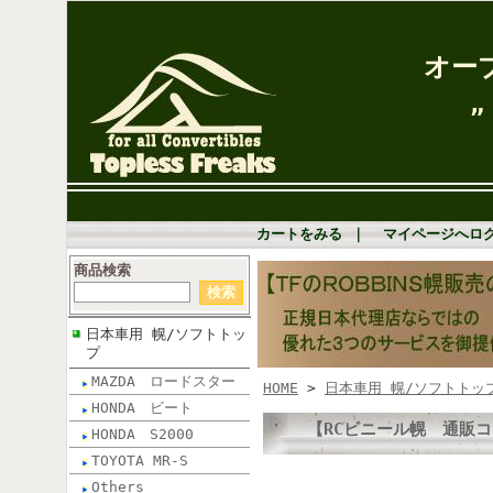
オー
” Go Robbins
カートをみる
｜
マイページへロ
商品検索
日本車用 幌/ソフトトッ
プ
MAZDA ロードスター
HOME
>
日本車用 幌/ソフトトッ
HONDA ビート
【RCビニール幌 通販コー
HONDA S2000
TOYOTA MR-S
Others