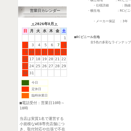
　　　　・幌仕様名 　   ：RCビニー
         ・仕様詳細      ：熱
営業日カレンダー
　　　　・幌生地　 　    ：RCビニー
         ・メーカー保証  ：3年　
＜
2026年8月
＞
日
月
火
水
木
金
土
■RCビニール生地
1

　　　　　全5色の多彩なラインナッ
2
3
4
5
6
7
8
9
10
11
12
13
14
15
16
17
18
19
20
21
22
23
24
25
26
27
28
29
30
31
今日
定休日
臨時休業日
■電話受付：営業日10時～
18時
当店は実質1名で運営する
小規模なWEB専売店舗につ
き、取付対応や出張で不在