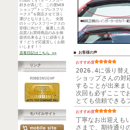
の池野です!オープンカー
好きが高じて、この度WEB
ショップ”トップレスフリ
ークス”を開店させて頂く
運びとなりました。 全国
のトップレスフリークスの
皆様に向けて、厳選した高
品質/お買得商品のみを御
提供出来るように頑張りま
す！どうぞ応援宜しくお願
いします！！
■ お客様の声
店長日記はこちら >>
おすすめ度
リンク
2026.4に張り
ショップさんの対
ROBBINS社HP
することが出来ま
次回も必ずここで
とても信頼できる
おすすめ度
モバイルサイト
丁寧なお出迎えも
さまで、期待通り