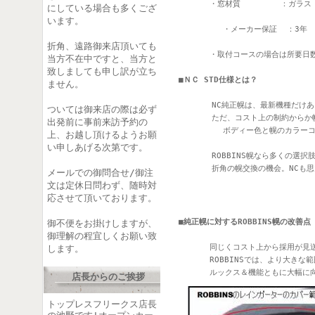
　　　　・窓材質　　     ：ガラ
にしている場合も多くござ
います。
         ・メーカー保証  ：3年　
折角、遠路御来店頂いても
　　　　・取付コースの場合は所要日数
当方不在中ですと、当方と
致しましても申し訳が立ち
■ＮＣ STD仕様とは？
ません。
　　　  NC純正幌は、最新機種だけ
ついては御来店の際は必ず
　　  　ただ、コスト上の制約からか
出発前に事前来訪予約の
         ボディー色と幌のカラ
上、お越し頂けるようお願
い申しあげる次第です。
  　　　ROBBINS幌なら多くの選
　  　　折角の幌交換の機会。NCも
メールでの御問合せ/御注
文は定休日問わず、随時対
応させて頂いております。
■純正幌に対するROBBINS幌の改善点
御不便をお掛けしますが、
御理解の程宜しくお願い致
　　　　同じくコスト上から採用が見送
します。
　　　　ROBBINSでは、より大きな
　　　　ルックス＆機能ともに大幅に
店長からのご挨拶
トップレスフリークス店長