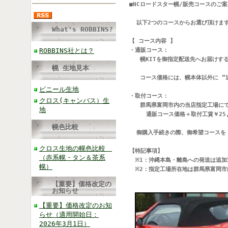
■NCロードスター幌/販売コースのご案
  以下2つのコースからお選び頂けま
What's ROBBINS?
【 コース内容 】
・通販コース：

ROBBINS社とは？
   幌KITを御指定配送先へお届けす
幌 生地見本
   コース価格には、幌本体以外に ”送
ビニール生地
・取付コース：

クロス(キャンバス）生
   群馬県富岡市内の当店指定工場に
地
　　　通販コース価格＋取付工賃￥25,
幌色比較
  御購入手続きの際、御希望コースを
クロス生地の幌色比較
【特記事項】
（赤系幌・タン＆茶系

　※1：沖縄本島・離島への発送は追加送
幌）
　※2：指定工場所在地は群馬県富岡市
【重要】価格改定の
お知らせ
【重要】価格改定のお知
らせ（適用開始日：
2026年3月1日）