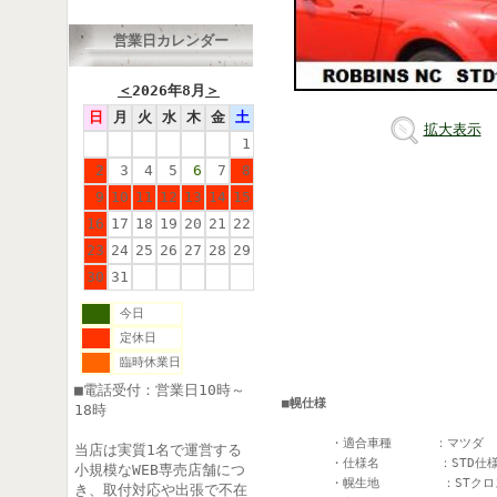
営業日カレンダー
＜
2026年8月
＞
日
月
火
水
木
金
土
拡大表示
1
2
3
4
5
6
7
8
9
10
11
12
13
14
15
16
17
18
19
20
21
22
23
24
25
26
27
28
29
30
31
今日
定休日
臨時休業日
■電話受付：営業日10時～
■幌仕様
18時
　　　　・適合車種    　：マツダ　
当店は実質1名で運営する
　　　　・仕様名　　　   ：STD仕様
小規模なWEB専売店舗につ
　　　　・幌生地　 　    ：STクロ
き、取付対応や出張で不在