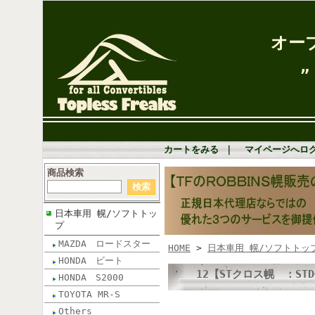
オー
” Go Robbins
カートをみる
｜
マイページへロ
商品検索
日本車用 幌/ソフトトッ
プ
MAZDA ロードスター
HOME
>
日本車用 幌/ソフトトッ
HONDA ビート
12【STクロス幌 ：STD
HONDA S2000
TOYOTA MR-S
Others