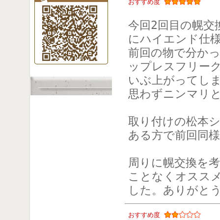
おすすめ度
今回2回目の幌交
にハイエンド仕様
前回の物で分か
ップレスフリー
いぶ上がってし
思わずニンマリ
取り付けの松本
ある方で前回同
周りに幌交換を
ことなくオスス
した。ありがと
おすすめ度