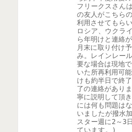
フリークスさん
の友人がこちら
利用させてもらい
ロシア、ウクラ
ら年明けと連絡が
月末に取り付け
み。レインレー
要な場合は現地
いた所再利用可
けも約半日で終了
了の連絡がありま
寧に説明して頂
には何も問題はな
いましたが撥水加
スター週に2～3
ています。)