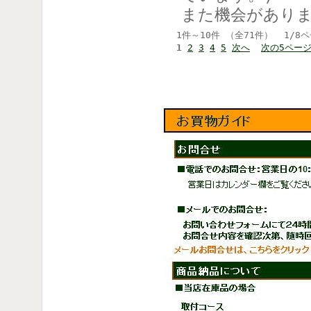
また機会があり
1件～10件 （全71件） 1/8
1
2
3
4
5
次へ
次の5ペー