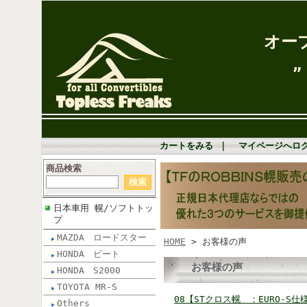
オー
” Go Robbins
カートをみる
｜
マイページへロ
商品検索
日本車用 幌/ソフトトッ
プ
MAZDA ロードスター
HOME
> お客様の声
HONDA ビート
お客様の声
HONDA S2000
TOYOTA MR-S
08【STクロス幌 ：EURO-S仕様
Others