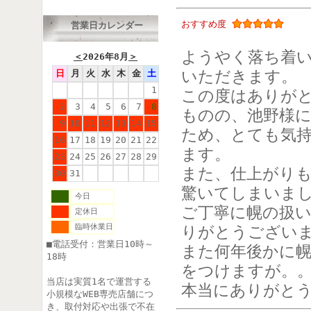
おすすめ度
営業日カレンダー
ようやく落ち着
＜
2026年8月
＞
いただきます。
日
月
火
水
木
金
土
1
この度はありが
2
3
4
5
6
7
8
ものの、池野様
9
10
11
12
13
14
15
ため、とても気
16
17
18
19
20
21
22
ます。
23
24
25
26
27
28
29
また、仕上がり
30
31
驚いてしまいま
今日
ご丁寧に幌の扱
定休日
臨時休業日
りがとうござい
■電話受付：営業日10時～
また何年後かに
18時
をつけますが。
当店は実質1名で運営する
本当にありがと
小規模なWEB専売店舗につ
き、取付対応や出張で不在