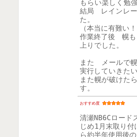
もらい楽しく勉
結局 レインレ
た。
（本当に有難い！
作業終了後 幌
上りでした。
また メールで
実行していきた
また幌が破けた
す。
おすすめ度
清瀬NB6Cロー
じめ1月末取り付
ら約半年使用後