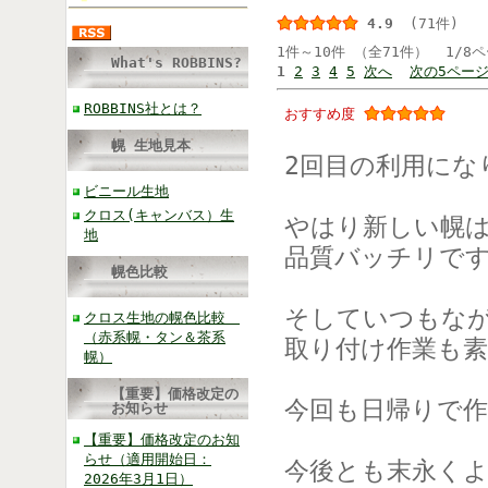
4.9
(71件)
1件～10件 （全71件） 1/8
What's ROBBINS?
1
2
3
4
5
次へ
次の5ペー
ROBBINS社とは？
おすすめ度
幌 生地見本
2回目の利用にな
ビニール生地
クロス(キャンバス）生
やはり新しい幌
地
品質バッチリで
幌色比較
そしていつもな
クロス生地の幌色比較
（赤系幌・タン＆茶系
取り付け作業も
幌）
【重要】価格改定の
今回も日帰りで
お知らせ
【重要】価格改定のお知
らせ（適用開始日：
今後とも末永く
2026年3月1日）