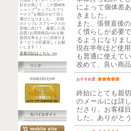
の池野です!オープンカー
好きが高じて、この度WEB
によって個体差
ショップ”トップレスフリ
きました。
ークス”を開店させて頂く
運びとなりました。 全国
また、張替直後
のトップレスフリークスの
皆様に向けて、厳選した高
く慣らしが必要で
品質/お買得商品のみを御
提供出来るように頑張りま
るようになりま
す！どうぞ応援宜しくお願
現在半年ほど使
いします！！
店長日記はこちら >>
も普通に使えて
改めて、良い商
リンク
ROBBINS社HP
おすすめ度
終始にとても親
のメールには詳
ださり、お客様
モバイルサイト
した。ありがと