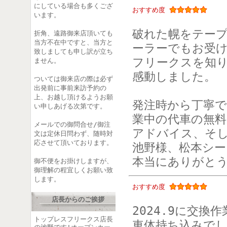
にしている場合も多くござ
おすすめ度
います。
破れた幌をテー
折角、遠路御来店頂いても
当方不在中ですと、当方と
ーラーでもお受
致しましても申し訳が立ち
フリークスを知
ません。
感動しました。
ついては御来店の際は必ず
出発前に事前来訪予約の
上、お越し頂けるようお願
発注時から丁寧
い申しあげる次第です。
業中の代車の無
メールでの御問合せ/御注
アドバイス、そ
文は定休日問わず、随時対
応させて頂いております。
池野様、松本シ
本当にありがと
御不便をお掛けしますが、
御理解の程宜しくお願い致
します。
おすすめ度
店長からのご挨拶
2024.9に交
トップレスフリークス店長
車体持ち込みで