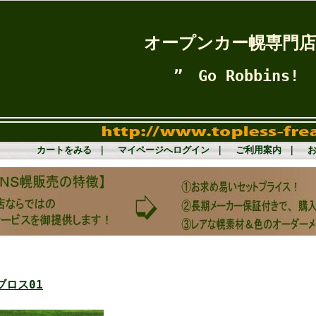
オープンカー幌専門店
 Go Robbins! , Go T
カートをみる
｜
マイページへログイン
｜
ご利用案内
｜
ブロス01