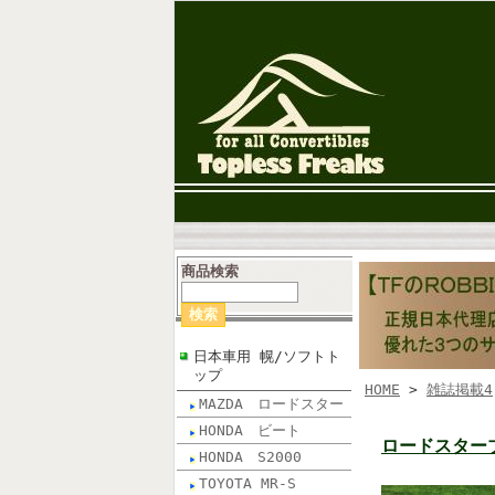
”
商品検索
日本車用 幌/ソフトト
ップ
HOME
>
雑誌掲載4
MAZDA ロードスター
HONDA ビート
ロードスター
HONDA S2000
TOYOTA MR-S