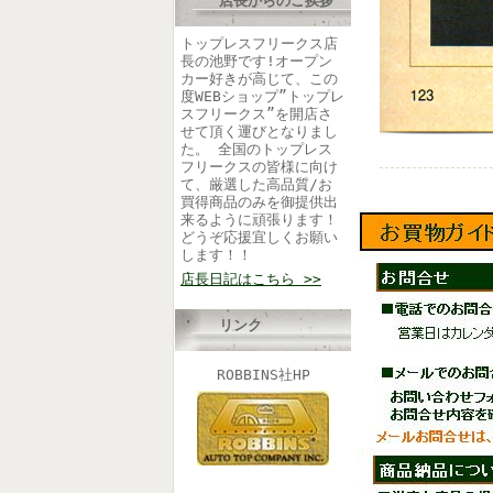
店長からのご挨拶
トップレスフリークス店
長の池野です!オープン
カー好きが高じて、この
度WEBショップ”トップレ
スフリークス”を開店さ
せて頂く運びとなりまし
た。 全国のトップレス
フリークスの皆様に向け
て、厳選した高品質/お
買得商品のみを御提供出
来るように頑張ります！
どうぞ応援宜しくお願い
します！！
店長日記はこちら >>
リンク
ROBBINS社HP