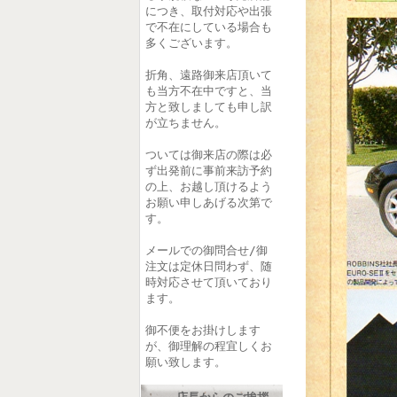
につき、取付対応や出張
で不在にしている場合も
多くございます。
折角、遠路御来店頂いて
も当方不在中ですと、当
方と致しましても申し訳
が立ちません。
ついては御来店の際は必
ず出発前に事前来訪予約
の上、お越し頂けるよう
お願い申しあげる次第で
す。
メールでの御問合せ/御
注文は定休日問わず、随
時対応させて頂いており
ます。
御不便をお掛けします
が、御理解の程宜しくお
願い致します。