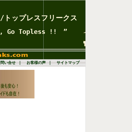
/トップレスフリークス
opless !! ”
お問い合せ
｜
お客様の声
｜
サイトマップ