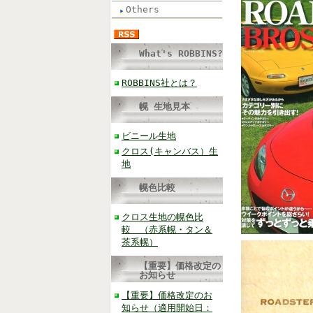
Others
What's ROBBINS?
ROBBINS社とは？
幌 生地見本
ビニール生地
クロス(キャンバス）生
地
幌色比較
クロス生地の幌色比
較 （赤系幌・タン＆
茶系幌）
【重要】価格改定の
お知らせ
【重要】価格改定のお
知らせ（適用開始日：